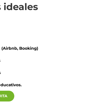
s
ideales
 (Airbnb, Booking)
s
s
educativos.
UITA