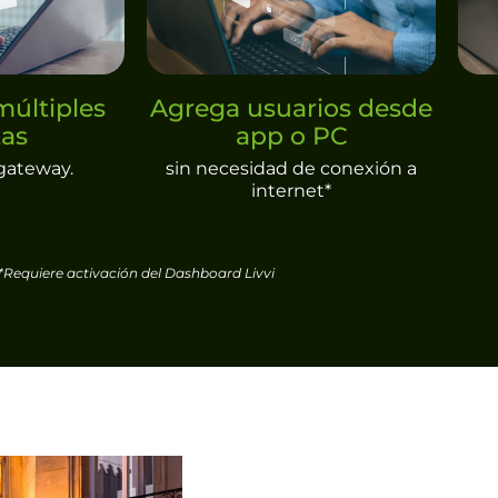
múltiples
Agrega usuarios desde
tas
app o PC
gateway.
sin necesidad de conexión a
internet*
*Requiere activación del Dashboard Livvi