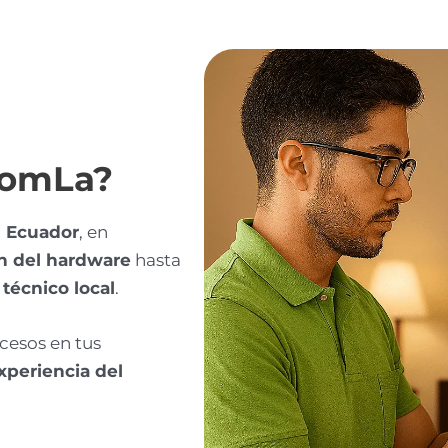
tcomLa?
n Ecuador
, en
n del hardware
hasta
técnico local
.
cesos en tus
experiencia del