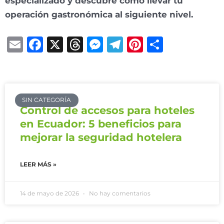
especializado y descubre cómo llevar tu
operación gastronómica al siguiente nivel.
Email
Facebook
X
Threads
Messenger
Telegram
Pinterest
Compar
SIN CATEGORÍA
Control de accesos para hoteles
en Ecuador: 5 beneficios para
mejorar la seguridad hotelera
LEER MÁS »
14 de mayo de 2026
No hay comentarios