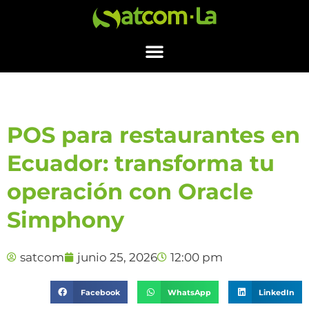
POS para restaurantes en
Ecuador: transforma tu
operación con Oracle
Simphony
satcom
junio 25, 2026
12:00 pm
Facebook
WhatsApp
LinkedIn