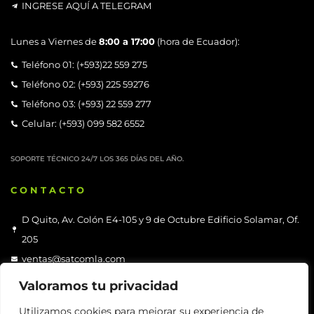
INGRESE AQUÍ A TELEGRAM
Lunes a Viernes de
8:00 a 17:00
(hora de Ecuador):
Teléfono 01: (+593)22 559 275
Teléfono 02: (+593) 225 59276
Teléfono 03: (+593) 22 559 277
Celular: (+593) 099 582 6552
SOPORTE TÉCNICO 24/7 LOS 365 DÍAS DEL AÑO.
CONTACTO
D Quito, Av. Colón E4-105 y 9 de Octubre Edificio Solamar, Of.
205
ventas@satcomla.com
Teléfono: +593 9 6900 2818
Valoramos tu privacidad
Asesoría Técnica
Utilizamos cookies para mejorar su experiencia de